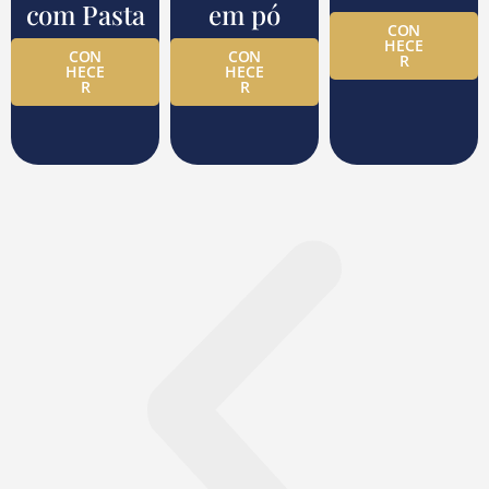
com Pasta
em pó
CON
HECE
CON
CON
R
HECE
HECE
R
R