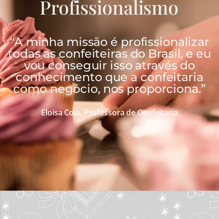
Profissionalismo
“A minha missão é profissionalizar
todas as confeiteiras do Brasil, e eu
vou conseguir isso através do
conhecimento que a confeitaria
como negócio, nos proporciona.”
Eloisa Cola, Professora de Confeitaria