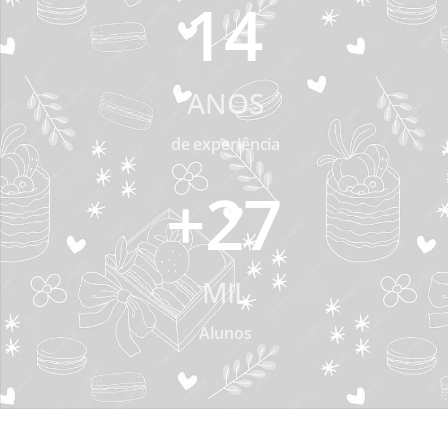
14
ANOS
de experiência
+
27
MIL
Alunos