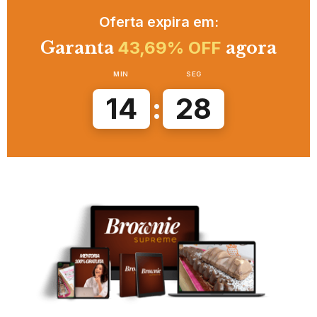
Oferta expira em:
Garanta
43,69% OFF
agora
MIN
SEG
14
:
27