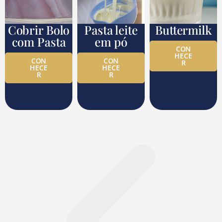
Cobrir Bolo
Pasta leite
Buttermilk
com Pasta
em pó
CON
HECE
CON
CON
R
HECE
HECE
R
R