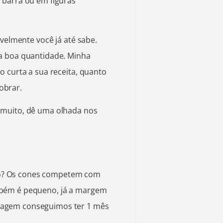
 barra ou em figuras
avelmente você já até sabe.
a boa quantidade. Minha
o curta a sua receita, quanto
obrar.
 muito, dê uma olhada nos
o? Os cones competem com
mbém é pequeno, já a margem
tagem conseguimos ter 1 mês