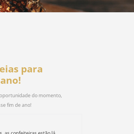
eias para
 ano!
a oportunidade do momento,
sse fim de ano!
 as confeiteiras estão lá