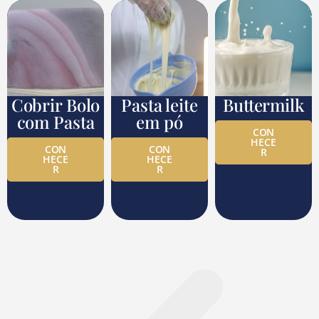
Cobrir Bolo
Pasta leite
Buttermilk
com Pasta
em pó
CON
HECE
CON
CON
R
HECE
HECE
R
R