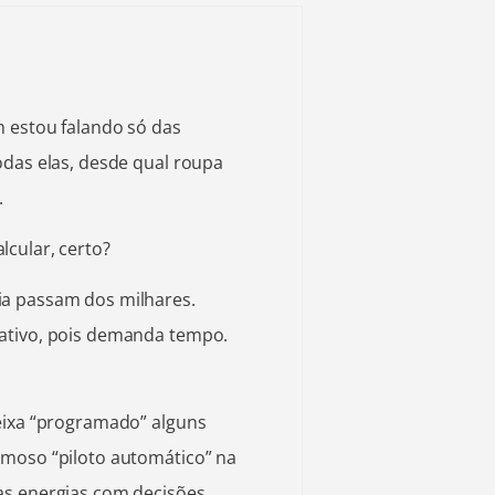
m estou falando só das
odas elas, desde qual roupa
.
cular, certo?
ia passam dos milhares.
ativo, pois demanda tempo.
deixa “programado” alguns
amoso “piloto automático” na
as energias com decisões