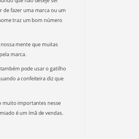
 mundo que não deseje ser
er de fazer uma marca ou um
do nome traz um bom número
na nossa mente que muitas
 pela marca.
 também pode usar o gatilho
uando a confeiteira diz que
ão muito importantes nesse
emiado é um ímã de vendas.