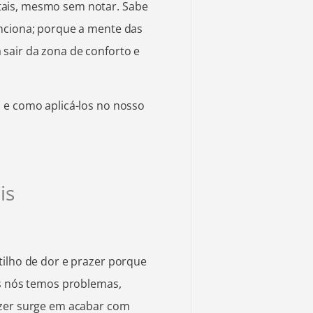
ais, mesmo sem notar. Sabe
unciona; porque a mente das
sair da zona de conforto e
 e como aplicá-los no nosso
is
tilho de dor e prazer porque
os nós temos problemas,
azer surge em acabar com