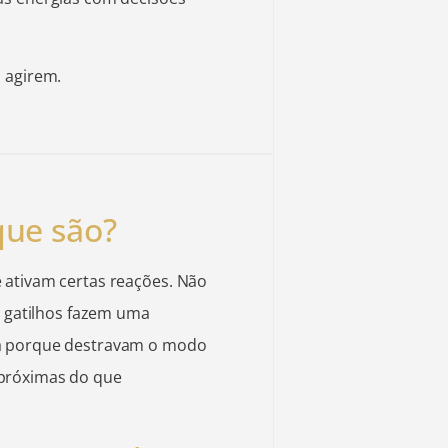
 agirem.
que são?
 ativam certas reações. Não
s gatilhos fazem uma
na porque destravam o modo
próximas do que